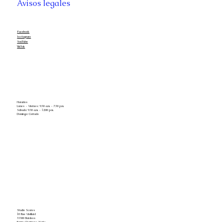
Avisos legales
Facebook
Instagram
YouTube
TikTok
Horarios
Lunes - Viernes: 9:30 a.m. - 7:30 p.m.
Sábado: 9:30 a.m. - 12:00 p.m.
Domingo: Cerrado
Studio Scores
18 Rue Vieillard
33300 Burdeos