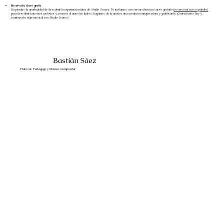
Reserva tu clase gratis
No pierdas la oportunidad de descubrir la experiencia única de Studio Scores. Te invitamos a reservar ahora un curso gratuito
(reservo mi curso gratuito)
para descubrir nuestros métodos y conocer al maestro. Juntos, hagamos de la música una aventura enriquecedora y gratificante. ¡Contáctanos hoy y
comienza tu viaje musical con Studio Scores!
Bastián Sáez
Profesor, Pedágogo y Músico, Compositor