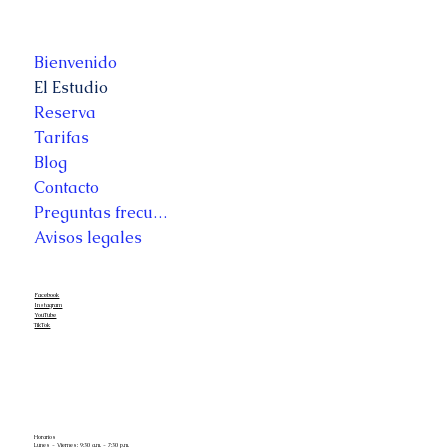
Bienvenido
El Estudio
Reserva
Tarifas
Blog
Contacto
Preguntas frecuentes
Avisos legales
Facebook
Instagram
YouTube
TikTok
Horarios
Lunes - Viernes: 9:30 a.m. - 7:30 p.m.