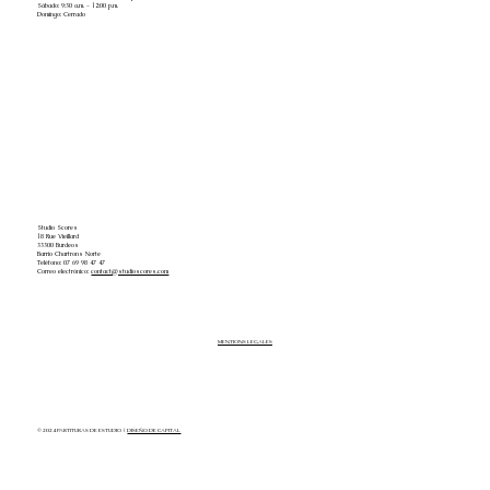
Sábado: 9:30 a.m. - 12:00 p.m.
Domingo: Cerrado
Studio Scores
18 Rue Vieillard
33300 Burdeos
Barrio Chartrons Norte
Teléfono: 07 69 98 47 47
Correo electrónico:
contact@studioscores.com
MENTIONS LEGALES
© 2024 PARTITURAS DE ESTUDIO |
DISEÑO DE CAPITAL