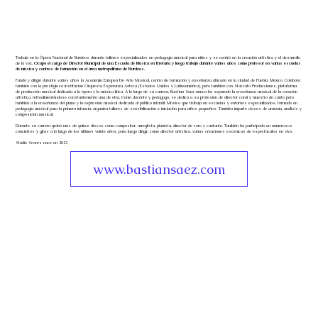
Trabajó en la Ópera Nacional de Burdeos durante talleres especializados en pedagogía musical para niños y se centró en la creación artística y el desarrollo
de la voz.
Ocupó el cargo de Director Municipal de una Escuela de Música en Bretaña y luego trabajó durante varios años como profesor en varias escuelas
de música y centros de formación en el área metropolitana de Burdeos.
Fundó y dirigió durante varios años la Academia Europea De Arte Musical, centro de formación y enseñanza ubicado en la ciudad de Puebla, México. Colabora
también con la prestigiosa institución Orquesta Esperanza Azteca (Estados Unidos y Latinoamérica), pero también con Staccato Producciones, plataforma
de producción musical dedicada a la ópera y la música lírica. A lo largo de su carrera, Bastian Saez nunca ha separado la enseñanza musical de la creación
artística, retroalimentándose constantemente una de otra. Como docente y pedagogo, se dedica a su profesión de director coral y maestro de canto pero
también a la enseñanza del piano y la expresión musical dedicada al público infantil. Músico que trabaja en escuelas y entornos especializados, formado en
pedagogía musical para la primera infancia, organiza talleres de sensibilización e iniciación para niños pequeños. También imparte clases de armonía, análisis y
composición musical.
Durante su carrera grabó más de quince discos como compositor, arreglista, pianista, director de coro y cantante. También ha participado en numerosos
conciertos y giras a lo largo de los últimos veinte años, para luego dirigir, como director artístico, varias creaciones escénicas de espectáculos en vivo.
Studio Scores nace en 2023.
www.bastiansaez.com