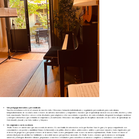
Una pedagogía innovadora y personalizada
Nuestra enseñanza está en el corazón de nuestro éxito. Ofrecemos formación individualizada y seguimiento personalizado para cada alumno,
independientemente de su edad o nivel. A través de métodos innovadores y rompedores, hacemos que el aprendizaje musical sea accesible, efectivo y, sobre
todo, emocionante. Nuestros cursos están diseñados para adaptarse a las necesidades específicas de cada estudiante, integrando tecnologías modernas
y enfoques interactivos que estimulan el compromiso y la motivación. Ofrecemos una amplia gama de disciplinas musicales en dos ciclos de aprendizaje: un
Ciclo Infantil y Juvenil, y un Ciclo Adultos y Mayores.
Un compromiso con la excelencia
Studio Scores es mucho más que una escuela de música : Es una familia de entusiastas en la que Bastian Saez te guía y te apoya compartiendo sus
conocimientos con pasión y amabilidad. Damos la bienvenida a un público diverso: niños, adolescentes, adultos y personas mayores, todos impulsados por
el deseo de progresar y prosperar a través de la música. Tanto si eres principiante como si eres un músico experimentado, Studio Scores te ofrece el
entorno ideal para desarrollar tus habilidades y descubrir nuevas perspectivas musicales. En Studio Scores, creemos que la música es un lenguaje
universal y, al integrar diferentes idiomas, preparamos a nuestros estudiantes para convertirse en músicos completos y ciudadanos conscientes.